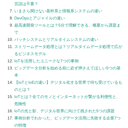
言語は不要？
いまさら聞けない基幹系と情報系システムの違い
DevOpsとアジャイルの違い
超高速開発ツールとは？5分で理解できる、概要から課題ま
で
バッチシステムとリアルタイムシステムの違い
ストリームデータ処理とは？リアルタイムデータ処理で広が
るビジネスモデル
IoTを活用したユニークな7つの事例
ビッグデータ分析を始める前に必ず押さえてほしい5つの基
本
【IoTとIoEの違い】デジタル化する世界で待ち受けているも
のとは？
IoTとは？全てのモノとインターネットが繋がる利便性と、
危険性
IoTの光と影、デジタル世界に向けて残された5つの課題
事例分析でわかった、ビッグデータ活用に失敗する企業7つ
の特徴