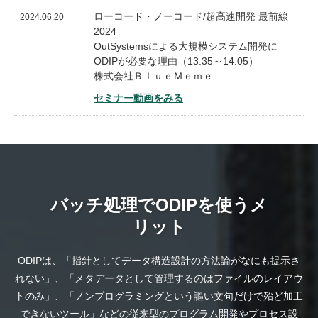
ローコード・ノーコード/超高速開発 最前線
2024.06.20
2024
OutSystemsによる大規模システム開発に
ODIPが必要な理由（13:35～14:05）
株式会社ＢｌｕｅＭｅｍｅ
セミナー動画をみる
バッチ処理でODIPを使うメ
リット
ODIPは、「指針としてデータ構造設計の方法論がなにも提示さ
れない」、「メタデータとして管理するのはファイルのレイアウ
トのみ」、「ノンプログラミングという謳い文句だけで殆ど加工
できないツール」などの従来型のプログラム開発やプロセス設