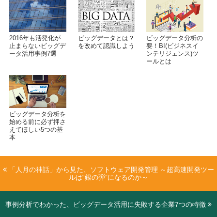
2016年も活発化が
ビッグデータとは？
ビッグデータ分析の
止まらないビッグデ
を改めて認識しよう
要！BI(ビジネスイ
ータ活用事例7選
ンテリジェンス)ツ
ールとは
ビッグデータ分析を
始める前に必ず押さ
えてほしい5つの基
本
「人月の神話」から見た、ソフトウェア開発管理 ～超高速開発ツー
ルは“銀の弾”になるのか～
事例分析でわかった、ビッグデータ活用に失敗する企業7つの特徴