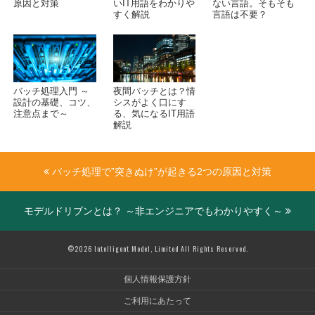
原因と対策
いIT用語をわかりや
ない言語。そもそも
すく解説
言語は不要？
バッチ処理入門 ～
夜間バッチとは？情
設計の基礎、コツ、
シスがよく口にす
注意点まで～
る、気になるIT用語
解説
バッチ処理で”突きぬけ”が起きる2つの原因と対策
モデルドリブンとは？ ～非エンジニアでもわかりやすく～
©2026 Intelligent Model, Limited All Rights Reserved.
個人情報保護方針
ご利用にあたって