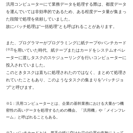
汎用コンピューターにて業務データを処理する際は、都度データ
を運んでいては非効率的であるため、ある程度データ量が集まっ
た段階で処理を依頼していました。
故にバッチ処理は“一括処理”とも呼ばれることがあります。
また、プログラマーがプログラミングに紙テープやパンチカード
(※2)
を用いていた時代、紙テープまたはカードをシステムオペレ
ーターに渡しタスクのスケジューリングを行いコンピューターに
投入されていました。
このときタスクは直ちに処理されたのではなく、まとめて処理さ
れていたこともあり、このようなタスクの集まりを“バッチジョ
ブ”と呼びます。
※1：汎用コンピューターとは、企業の基幹業務における大量かつ機
密性の高いデータを処理するための機会。「汎用機」や「メインフレ
ーム」と呼ばれることもある。
※2：パンチカードとは、厚手の紙に空けた穴の位置や有無によって