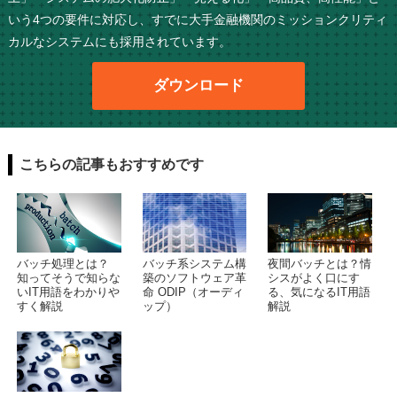
いう4つの要件に対応し、すでに大手金融機関のミッションクリティ
カルなシステムにも採用されています。
ダウンロード
こちらの記事もおすすめです
バッチ処理とは？
バッチ系システム構
夜間バッチとは？情
知ってそうで知らな
築のソフトウェア革
シスがよく口にす
いIT用語をわかりや
命 ODIP（オーディ
る、気になるIT用語
すく解説
ップ）
解説