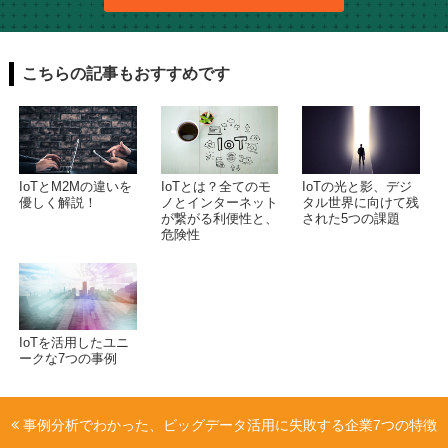
こちらの記事もおすすめです
IoTとM2Mの違いを
IoTとは？全てのモ
IoTの光と影、デジ
優しく解説！
ノとインターネット
タル世界に向けて残
が繋がる利便性と、
された5つの課題
危険性
IoTを活用したユニ
ークな7つの事例
事例分析でわかった、ビッグデータ活用に失敗する企業7つの特徴