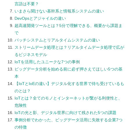
言語は不要？
いまさら聞けない基幹系と情報系システムの違い
DevOpsとアジャイルの違い
超高速開発ツールとは？5分で理解できる、概要から課題ま
で
バッチシステムとリアルタイムシステムの違い
ストリームデータ処理とは？リアルタイムデータ処理で広が
るビジネスモデル
IoTを活用したユニークな7つの事例
ビッグデータ分析を始める前に必ず押さえてほしい5つの基
本
【IoTとIoEの違い】デジタル化する世界で待ち受けているも
のとは？
IoTとは？全てのモノとインターネットが繋がる利便性と、
危険性
IoTの光と影、デジタル世界に向けて残された5つの課題
事例分析でわかった、ビッグデータ活用に失敗する企業7つ
の特徴